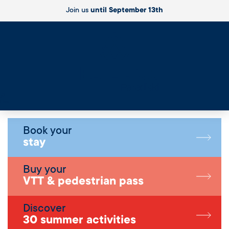
Join us
until September 13th
Live
Book your
stay
Buy your
VTT & pedestrian pass
Discover
30 summer activities