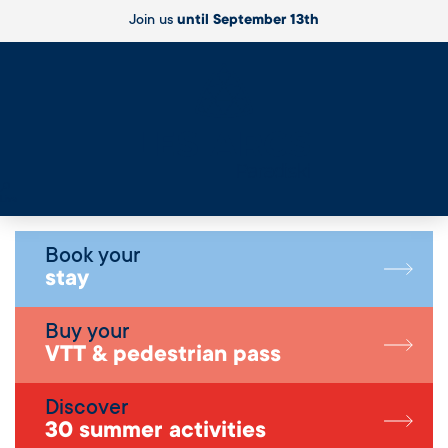
Join us
until September 13th
Live
Book your
stay
Buy your
VTT & pedestrian pass
Discover
30 summer activities