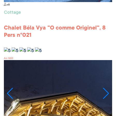
x 8
Cottage
Chalet Béla Vya "O comme Originel", 8
Pers n°021
Arc 1600