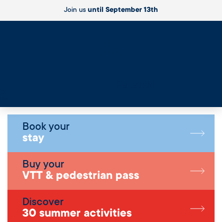
Join us
until September 13th
Live
Book your
stay
Buy your
VTT & pedestrian pass
Discover
30 summer activities