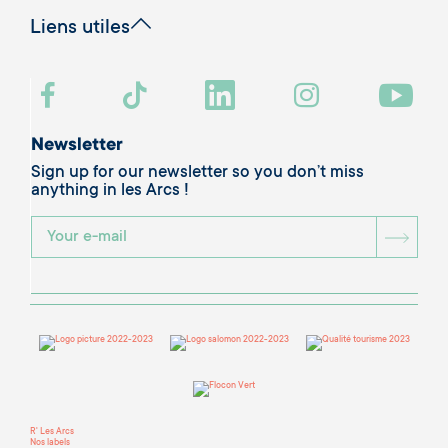
Liens utiles
Newsletter
Sign up for our newsletter so you don’t miss
anything in les Arcs !
BOU
R' Les Arcs
Nos labels