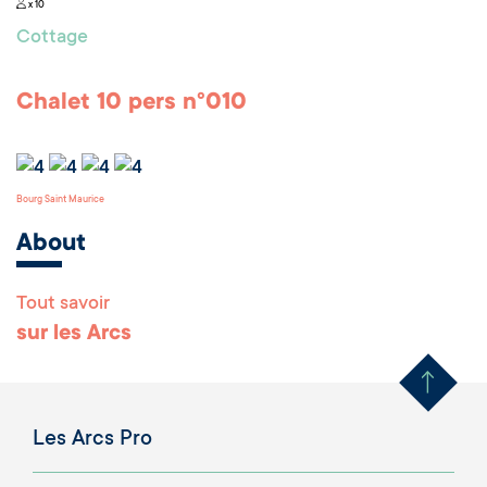
x 10
Cottage
Chalet 10 pers n°010
Bourg Saint Maurice
About
Tout savoir
Remonter en haut 
sur les Arcs
Les Arcs Pro