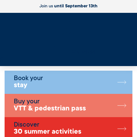
Join us
until September 13th
Live
Book your
stay
Buy your
VTT & pedestrian pass
Discover
30 summer activities