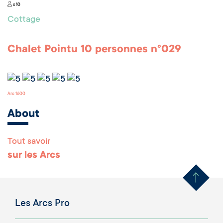
x 10
Cottage
Chalet Pointu 10 personnes n°029
Arc 1600
About
Tout savoir
Remonter en haut 
sur les Arcs
Les Arcs Pro