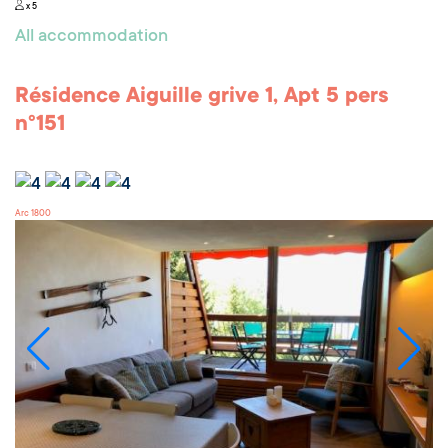
x 5
All accommodation
Résidence Aiguille grive 1, Apt 5 pers
n°151
Arc 1800