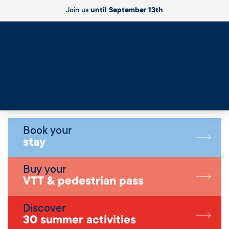
Join us
until September 13th
Live
Book your
stay
Buy your
VTT & pedestrian pass
Discover
30 summer activities