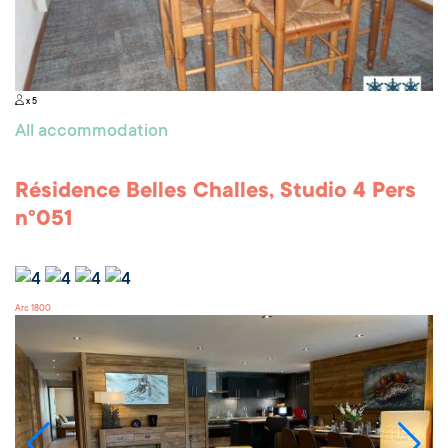
x 5
All accommodation
Résidence Belles Challes, Studio 4 Pers
n°051
Arc 1800