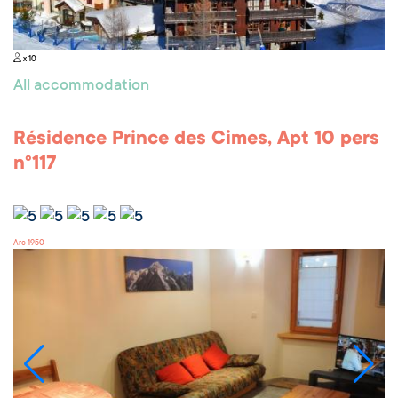
x 10
All accommodation
Résidence Prince des Cimes, Apt 10 pers
n°117
Arc 1950