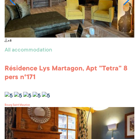
x 8
All accommodation
Résidence Lys Martagon, Apt "Tetra" 8
pers n°171
Bourg Saint Maurice