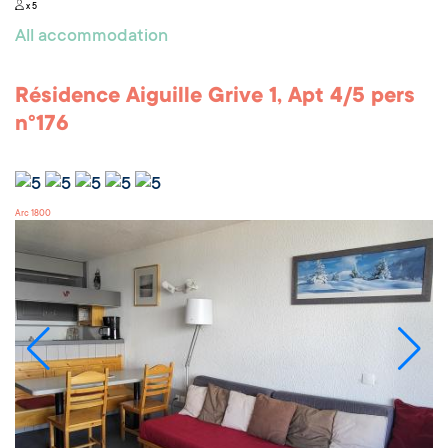
x 5
All accommodation
Résidence Aiguille Grive 1, Apt 4/5 pers
n°176
Arc 1800