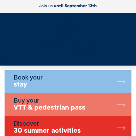
Join us
until September 13th
Live
Book your
stay
Buy your
VTT & pedestrian pass
Discover
30 summer activities