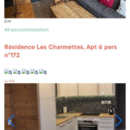
x 6
All accommodation
Résidence Les Charmettes, Apt 6 pers
n°172
Arc 1600