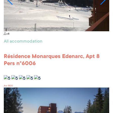
x 8
All accommodation
Résidence Monarques Edenarc, Apt 8
Pers n°6006
Arc 1800