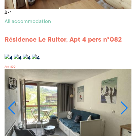
x 4
All accommodation
Résidence Le Ruitor, Apt 4 pers n°082
Arc 1800