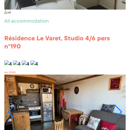
x 6
All accommodation
Résidence Le Varet, Studio 4/6 pers
n°190
Arc 2000