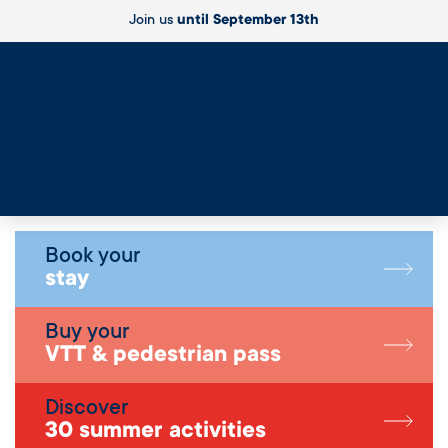
Join us
until September 13th
Live
Book your
stay
Buy your
VTT & pedestrian pass
Discover
30 summer activities