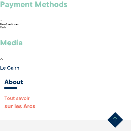
Payment Methods
Bank/credit card
Cash
Media
Le Cairn
About
Tout savoir
Remonter en haut 
sur les Arcs