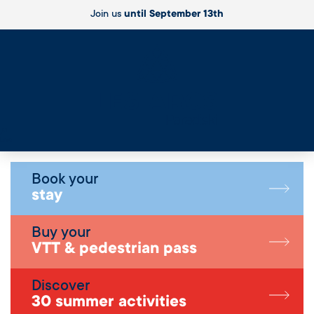
Join us
until September 13th
Live
Book your
stay
Buy your
VTT & pedestrian pass
Discover
30 summer activities