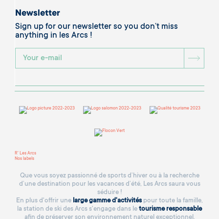
Newsletter
Sign up for our newsletter so you don’t miss
anything in les Arcs !
BOU
R' Les Arcs
Nos labels
Que vous soyez passionné de sports d’hiver ou à la recherche
d’une destination pour les vacances d’été, Les Arcs saura vous
séduire !
En plus d'offrir une
large gamme d'activités
pour toute la famille,
la station de ski des Arcs s'engage dans le
tourisme responsable
afin de préserver son environnement naturel exceptionnel.