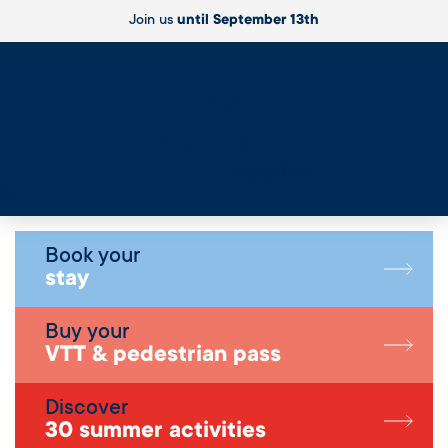
Join us
until September 13th
Live
Book your
stay
Buy your
VTT & pedestrian pass
Discover
30 summer activities