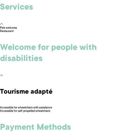
Services
Pets welcome
Restaurant
Welcome for people with
disabilities
Tourisme adapté
Accessible for wheelchairs with assistance
Accessible for self-propelled wheelchairs
Payment Methods