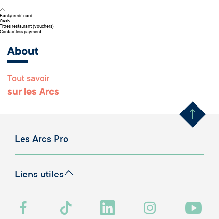
Bank/credit card
Cash
Titres restaurant (vouchers)
Contactless payment
About
Tout savoir
Remonter en haut 
sur les Arcs
Les Arcs Pro
Liens utiles