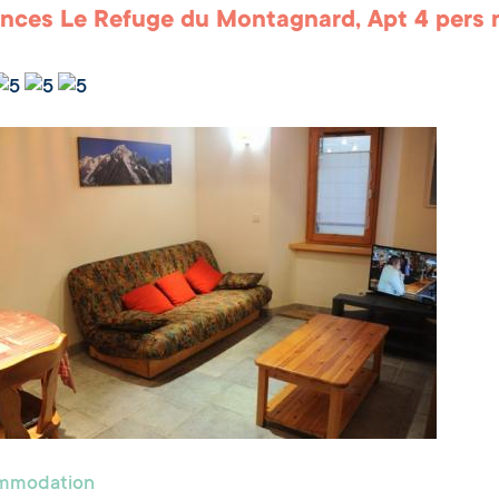
nces Le Refuge du Montagnard, Apt 4 pers n
ommodation