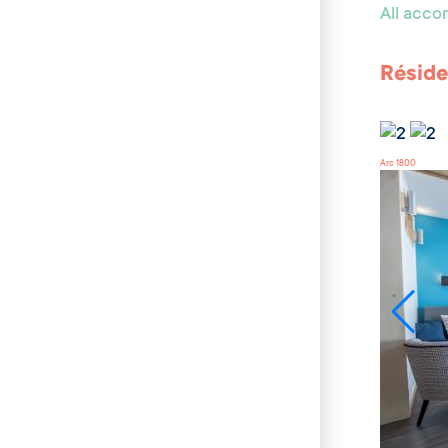
All acc
Réside
Arc 1800