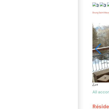
Bourg Saint Mau
x 9
All acc
Réside