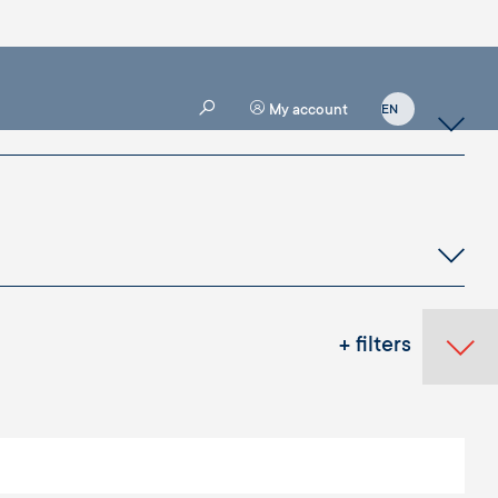
My account
+ filters