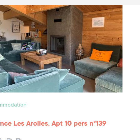
ommodation
nce Les Arolles, Apt 10 pers n°139