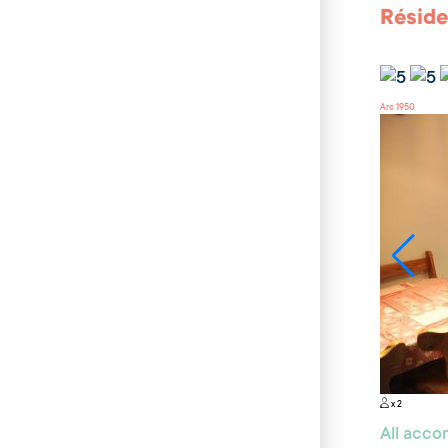
Réside
Arc 1950
x 2
All acc