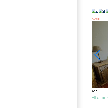
Arc 1800
x 4
All acc