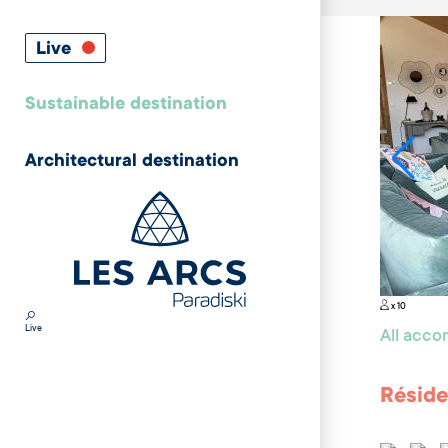
Live
Sustainable destination
Architectural destination
x 10
Live
All acc
Réside