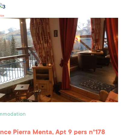
rice
ommodation
nce Pierra Menta, Apt 9 pers n°178