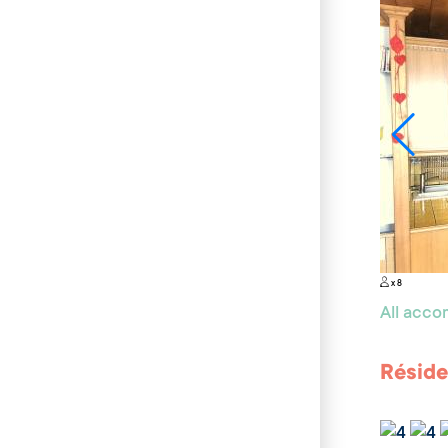
x 8
All acc
Réside