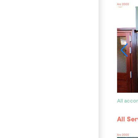
Arc 2000
All acc
All Se
Arc 2000