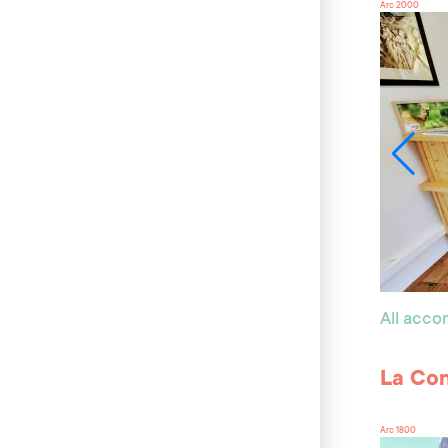
Arc 2000
All acc
La Con
Arc 1800