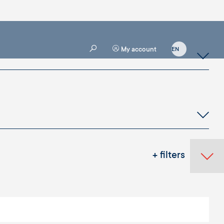
My account
+ filters