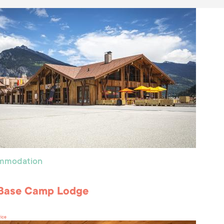
ommodation
 Base Camp Lodge
rice