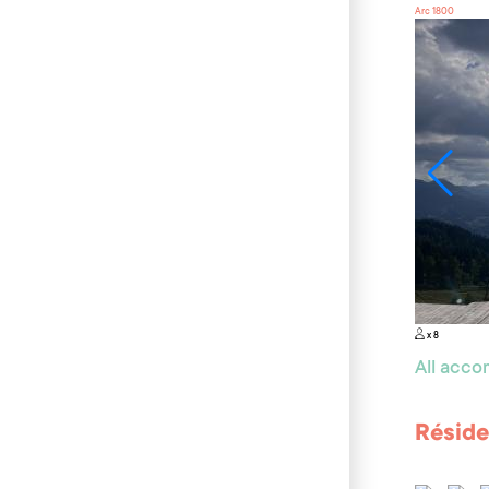
Arc 1800
x 8
All acc
Réside