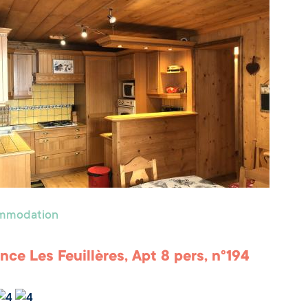
ommodation
nce Les Feuillères, Apt 8 pers, n°194