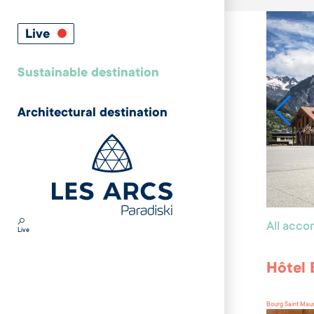
Live
Sustainable destination
Architectural destination
All acc
Live
Hôtel
Bourg Saint Mau