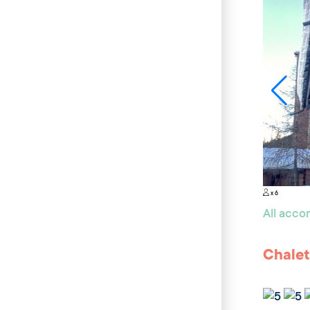
x 6
All acc
Chalet