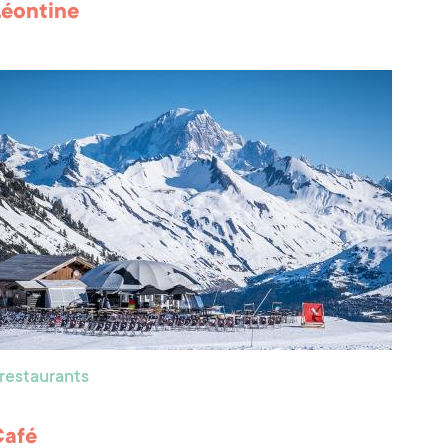
éontine
 restaurants
Café