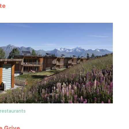
te
 restaurants
le Grive