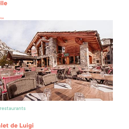
lle
rice
 restaurants
let de Luigi