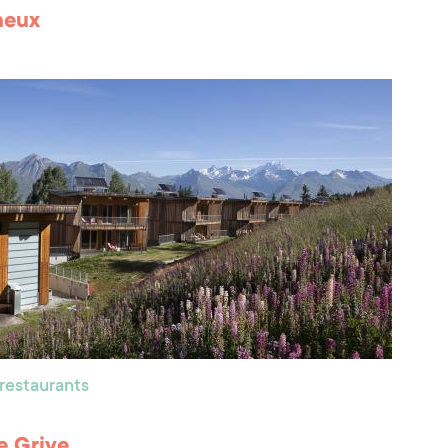
neux
 restaurants
le Grive