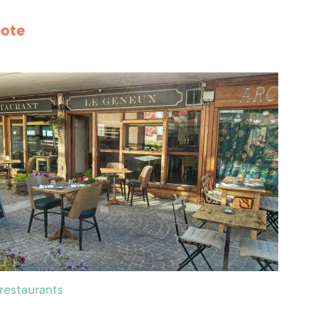
pote
 restaurants