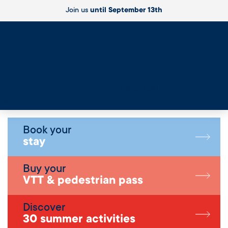
Join us
until September 13th
Live
Book your
stay
Buy your
VTT & pedestrian pass
Discover
30 summer activities