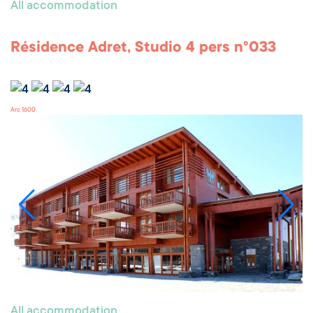
All accommodation
Résidence Adret, Studio 4 pers n°033
Arc 1600
All accommodation