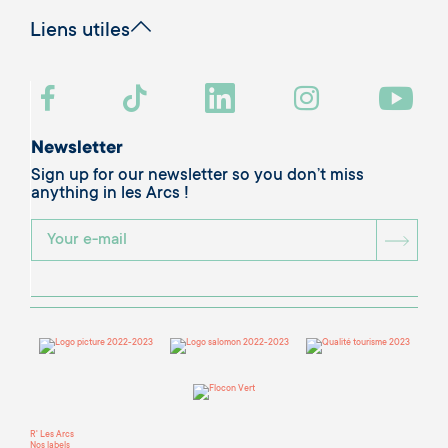
Liens utiles
Newsletter
Sign up for our newsletter so you don’t miss
anything in les Arcs !
BOU
R' Les Arcs
Nos labels