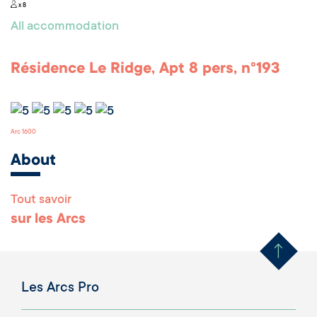
x 8
All accommodation
Résidence Le Ridge, Apt 8 pers, n°193
Arc 1600
About
Tout savoir
Remonter en haut 
sur les Arcs
Les Arcs Pro