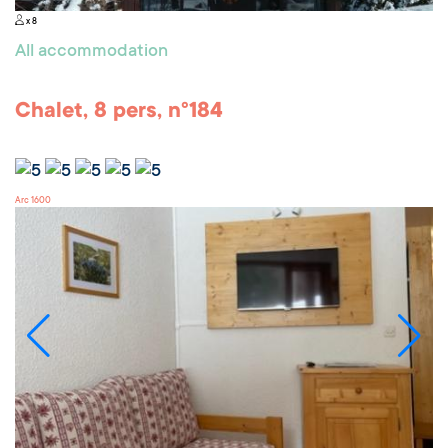
x 8
All accommodation
Chalet, 8 pers, n°184
Arc 1600