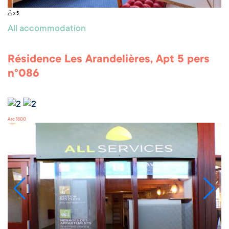
x 5
All accommodation
Résidence Les Arandelières, Apt 5 pers
n°086
Arc 1800