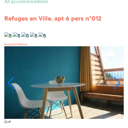
All accommodation
Refuges en Ville, apt 6 pers n°012
Bourg Saint Maurice
x 4