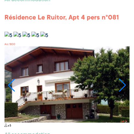
All accommodation
Résidence Le Ruitor, Apt 4 pers n°081
Arc 1800
x 5