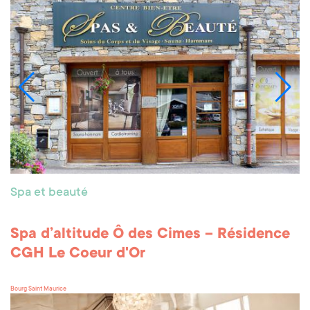
Spa et beauté
Spa d’altitude Ô des Cimes – Résidence
CGH Le Coeur d'Or
Bourg Saint Maurice