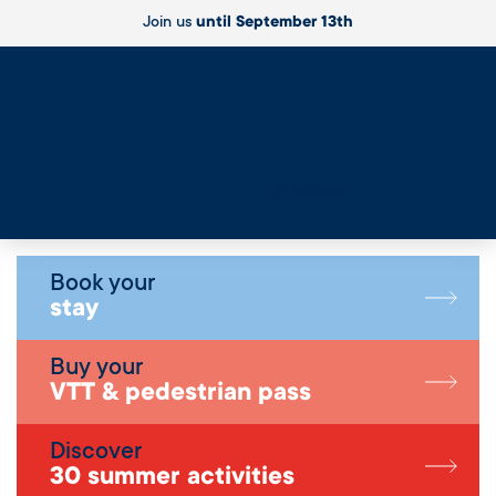
Join us
until September 13th
Live
Book your
stay
Buy your
VTT & pedestrian pass
Discover
30 summer activities