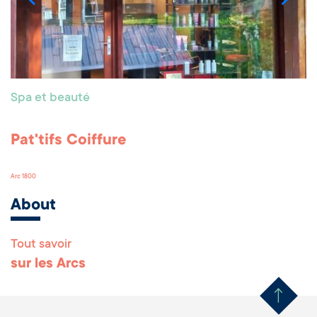
Spa et beauté
Pat'tifs Coiffure
Arc 1800
About
Tout savoir
Remonter en haut 
sur les Arcs