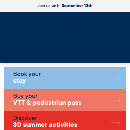
Join us
until September 13th
Live
Book your
stay
Buy your
VTT & pedestrian pass
Discover
30 summer activities