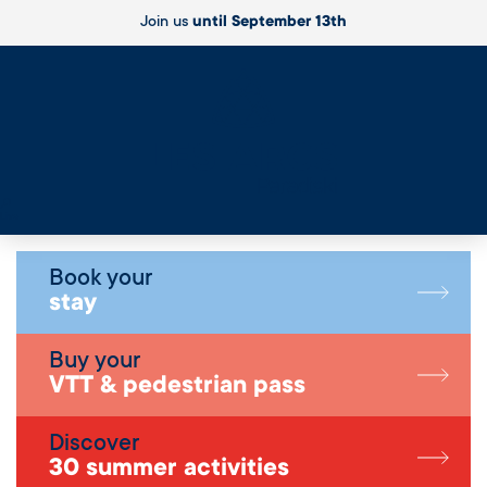
Join us
until September 13th
Live
Book your
stay
Buy your
VTT & pedestrian pass
Discover
30 summer activities