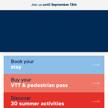
Join us
until September 13th
Live
Book your
stay
Buy your
VTT & pedestrian pass
Discover
30 summer activities