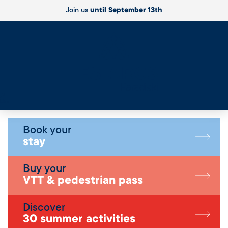
Join us
until September 13th
Live
Book your
stay
Buy your
VTT & pedestrian pass
Discover
30 summer activities