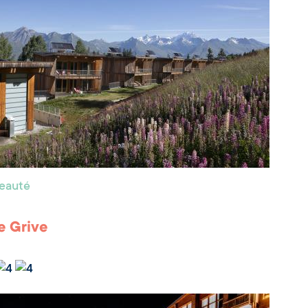
beauté
le Grive