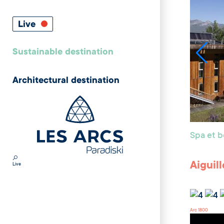
Live
Sustainable destination
Architectural destination
Spa et 
Aiguil
Live
Arc 1800