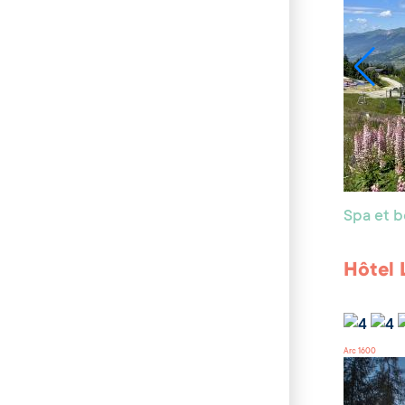
Spa et 
Hôtel 
Arc 1600